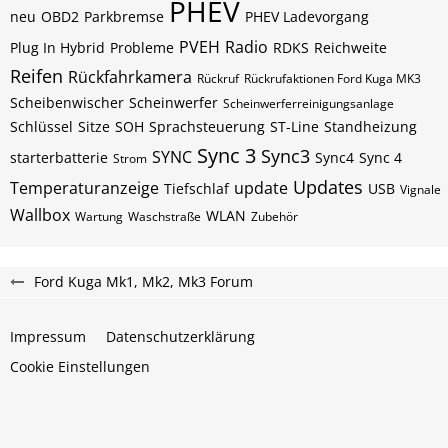
PHEV
neu
OBD2
Parkbremse
PHEV Ladevorgang
PVEH
Radio
Plug In Hybrid
Probleme
RDKS
Reichweite
Reifen
Rückfahrkamera
Rückruf
Rückrufaktionen Ford Kuga MK3
Scheibenwischer
Scheinwerfer
Scheinwerferreinigungsanlage
Schlüssel
Sitze
SOH
Sprachsteuerung
ST-Line
Standheizung
Sync 3
Sync3
SYNC
starterbatterie
Sync4
Sync 4
Strom
Updates
Temperaturanzeige
update
Tiefschlaf
USB
Vignale
Wallbox
WLAN
Wartung
Waschstraße
Zubehör
Ford Kuga Mk1, Mk2, Mk3 Forum
Impressum
Datenschutzerklärung
Cookie Einstellungen