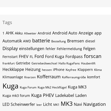
Tags
AHK
Android Auto
Anzeige
app
1
Akku
Android
Allwetter
batterie
Automatik
Bremsen
AWD
diesel
Bestellung
Display
einstellungen
Felgen
fehler
Fehlermeldung
forscan
Ford
FHEV
Ford Kuga
Fordpass
Fernstart
FL
Getriebe
frankfurt
Getriebeölwechsel
Hallo KugaFans
Haubenlift
Heckklappe
Heizung
iPhone
Klappern
hessen
Keyfree
Klima
Kofferraum
Klimaanlage
komfort
Knarzen
Kofferraumgröße
Kuga
Kuga MK3
Kuga Forum
Kuga Mk2 Heckflügel
Kuga PHEV
Ladekabel
Laden
Kuga mk3 forum
MK3
Navigation
LED Scheinwerfer
Licht
Navi
leer
MK1