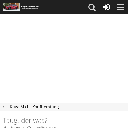
Kuga Mk1 - Kaufberatung
Taugt der was?
Zhenwu
6. März 2025