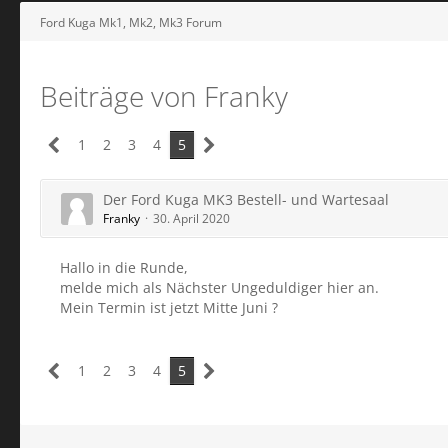
Ford Kuga Mk1, Mk2, Mk3 Forum
Beiträge von Franky
1
2
3
4
5
Der Ford Kuga MK3 Bestell- und Wartesaal
Franky
30. April 2020
Hallo in die Runde,
melde mich als Nächster Ungeduldiger hier an.
Mein Termin ist jetzt Mitte Juni ?
1
2
3
4
5