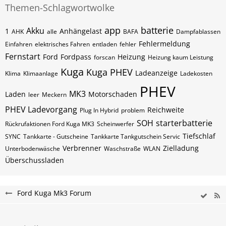
Themen-Schlagwortwolke
app
batterie
Akku
1
Anhängelast
AHK
alle
BAFA
Dampfablassen
Fehlermeldung
Einfahren
elektrisches Fahren
entladen
fehler
Fernstart
Ford
Fordpass
Heizung
forscan
Heizung kaum Leistung
Kuga
Kuga PHEV
Ladeanzeige
Klima
Klimaanlage
Ladekosten
PHEV
MK3
Laden
Motorschaden
leer
Meckern
PHEV Ladevorgang
Reichweite
Plug In Hybrid
problem
SOH
starterbatterie
Rückrufaktionen Ford Kuga MK3
Scheinwerfer
Tiefschlaf
SYNC
Tankkarte - Gutscheine
Tankkarte Tankgutschein Servic
Verbrenner
Zielladung
Unterbodenwäsche
Waschstraße
WLAN
Überschussladen
Ford Kuga Mk3 Forum