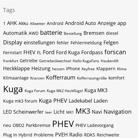
Tags
AHK
Android Auto
Anzeige
app
1
Akku
Android
Allwetter
batterie
Automatik
Bremsen
AWD
diesel
Bestellung
Display
einstellungen
Felgen
fehler
Fehlermeldung
forscan
Ford
FHEV
Ford Kuga
Fordpass
Fernstart
FL
Getriebe
frankfurt
Getriebeölwechsel
Hallo KugaFans
Haubenlift
Heckklappe
Heizung
iPhone
Klappern
hessen
Keyfree
Klima
Kofferraum
Klimaanlage
komfort
Knarzen
Kofferraumgröße
Kuga
Kuga MK3
Kuga Forum
Kuga Mk2 Heckflügel
Kuga PHEV
Ladekabel
Laden
Kuga mk3 forum
MK3
Navigation
LED Scheinwerfer
Licht
Navi
leer
MK1
PHEV
neu
OBD2
Parkbremse
PHEV Ladevorgang
PVEH
Radio
Plug In Hybrid
Probleme
RDKS
Reichweite