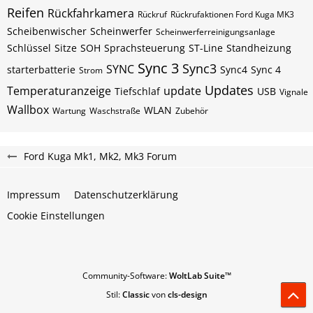
Reifen
Rückfahrkamera
Rückruf
Rückrufaktionen Ford Kuga MK3
Scheibenwischer
Scheinwerfer
Scheinwerferreinigungsanlage
Schlüssel
Sitze
SOH
Sprachsteuerung
ST-Line
Standheizung
Sync 3
Sync3
SYNC
starterbatterie
Sync4
Sync 4
Strom
Updates
Temperaturanzeige
update
Tiefschlaf
USB
Vignale
Wallbox
WLAN
Wartung
Waschstraße
Zubehör
Ford Kuga Mk1, Mk2, Mk3 Forum
Impressum
Datenschutzerklärung
Cookie Einstellungen
Community-Software:
WoltLab Suite™
Stil:
Classic
von
cls-design