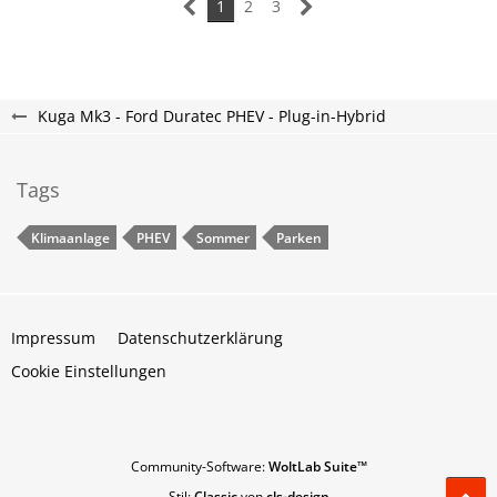
1
2
3
Kuga Mk3 - Ford Duratec PHEV - Plug-in-Hybrid
Tags
Klimaanlage
PHEV
Sommer
Parken
Impressum
Datenschutzerklärung
Cookie Einstellungen
Community-Software:
WoltLab Suite™
Stil:
Classic
von
cls-design