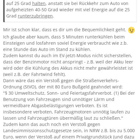
auf 25 Grad
halten
, anstatt sie bei Rückkehr zum Auto von
aufgeheizten 40-50 Grad wieder mit viel Energie auf die 25
Grad
runterzubringen
.
Mir ist schon klar, dass es dir um die Bequemlichkeit geht.
Ich glaube aber kaum, dass 5 Minuten runterkühlen beim
Einsteigen und losfahren soviel Energie verbraucht wie z.b.
eine Stunde das Auto im Stand zu kühlen.
Zudem kannst du auch im EV-jetzt-Modus nicht sicherstellen,
dass der Benzinmotor nicht anspringt - z.B. weil der Akku leer
wird oder die Kühlung des Akkus nicht mehr gewährleistet ist
(weil z.B. der Fahrtwind fehlt).
Dann wäre das ein Verstoß gegen die Straßenverkehrs-
Ordnung (StVO), der mit 80 Euro Bußgeld geahndet wird:
"§ 30 Umweltschutz, Sonn- und Feiertagsfahrverbot. (1) Bei der
Benutzung von Fahrzeugen sind unnötiger Lärm und
vermeidbare Abgasbelästigungen verboten. Es ist
insbesondere verboten, Fahrzeugmotoren unnötig laufen zu
lassen und Fahrzeugtüren übermäßig laut zu schließen."
Zudem kann das auch noch ein Verstoß gegen
Landesimmissionsschutzgesetze sein, in NRW z.B. bis zu 5.000
Euro, wenn der Verstoß auf einem Privatgrundstück (und dazu