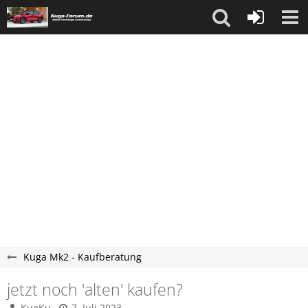
Kuga Mk2 - Kaufberatung
jetzt noch 'alten' kaufen?
KueKu
7. Juli 2023