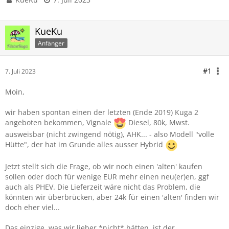
KueKu
Anfänger
#1
7. Juli 2023
Moin,
wir haben spontan einen der letzten (Ende 2019) Kuga 2
angeboten bekommen, Vignale
Diesel, 80k, Mwst.
ausweisbar (nicht zwingend nötig), AHK... - also Modell "volle
Hütte", der hat im Grunde alles ausser Hybrid
Jetzt stellt sich die Frage, ob wir noch einen 'alten' kaufen
sollen oder doch für wenige EUR mehr einen neu(er)en, ggf
auch als PHEV. Die Lieferzeit wäre nicht das Problem, die
könnten wir überbrücken, aber 24k für einen 'alten' finden wir
doch eher viel...
Das einzige, was wir lieber *nicht* hätten, ist der