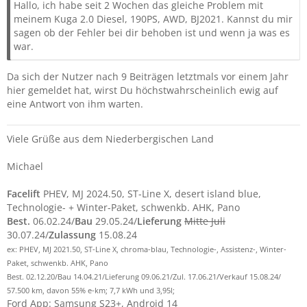
Hallo, ich habe seit 2 Wochen das gleiche Problem mit
meinem Kuga 2.0 Diesel, 190PS, AWD, BJ2021. Kannst du mir
sagen ob der Fehler bei dir behoben ist und wenn ja was es
war.
Da sich der Nutzer nach 9 Beiträgen letztmals vor einem Jahr
hier gemeldet hat, wirst Du höchstwahrscheinlich ewig auf
eine Antwort von ihm warten.
Viele Grüße aus dem Niederbergischen Land
Michael
Facelift
PHEV, MJ 2024.50, ST-Line X, desert island blue,
Technologie- + Winter-Paket, schwenkb. AHK, Pano
Best.
06.02.24/
Bau
29.05.24/
Lieferung
Mitte Juli
30.07.24/
Zulassung
15.08.24
ex: PHEV, MJ 2021.50, ST-Line X, chroma-blau, Technologie-, Assistenz-, Winter-
Paket, schwenkb. AHK, Pano
Best. 02.12.20/Bau 14.04.21/Lieferung 09.06.21/Zul. 17.06.21/Verkauf 15.08.24/
57.500 km, davon 55% e-km; 7,7 kWh und 3,95l;
Ford App: Samsung S23+, Android 14