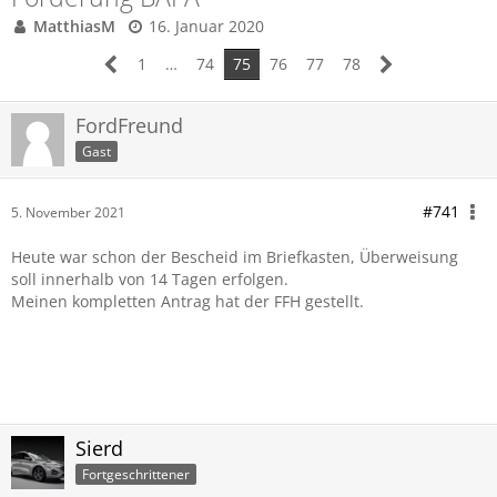
MatthiasM
16. Januar 2020
1
…
74
75
76
77
78
FordFreund
Gast
#741
5. November 2021
Heute war schon der Bescheid im Briefkasten, Überweisung
soll innerhalb von 14 Tagen erfolgen.
Meinen kompletten Antrag hat der FFH gestellt.
Sierd
Fortgeschrittener