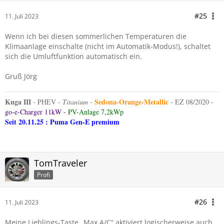
#25
11. Juli 2023
Wenn ich bei diesen sommerlichen Temperaturen die
Klimaanlage einschalte (nicht im Automatik-Modus!), schaltet
sich die Umluftfunktion automatisch ein.
Gruß Jörg
Kuga III
S
edona-Orange-Metallic
- PHEV -
Titanium
-
- EZ 08/2020 -
go-e-Charger 11kW -
PV-Anlage 7,2kWp
Seit 20.11.25 : Puma Gen-E premium
TomTraveler
Profi
#26
11. Juli 2023
Meine Lieblings-Taste „Max A/C“ aktiviert logischerweise auch