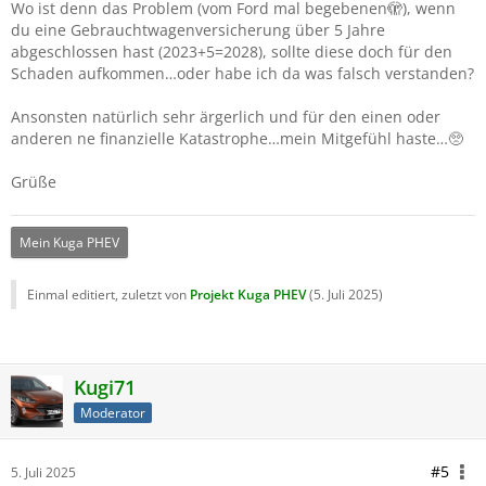
Wo ist denn das Problem (vom Ford mal begebenen🫣), wenn
du eine Gebrauchtwagenversicherung über 5 Jahre
abgeschlossen hast (2023+5=2028), sollte diese doch für den
Schaden aufkommen…oder habe ich da was falsch verstanden?
Ansonsten natürlich sehr ärgerlich und für den einen oder
anderen ne finanzielle Katastrophe…mein Mitgefühl haste…🥺
Grüße
Mein Kuga PHEV
Einmal editiert, zuletzt von
Projekt Kuga PHEV
(
5. Juli 2025
)
Kugi71
Moderator
#5
5. Juli 2025