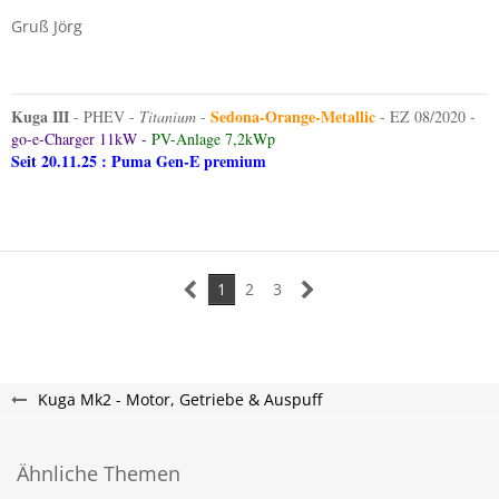
Gruß Jörg
Kuga III
S
edona-Orange-Metallic
- PHEV -
Titanium
-
- EZ 08/2020 -
go-e-Charger 11kW -
PV-Anlage 7,2kWp
Seit 20.11.25 : Puma Gen-E premium
1
2
3
Kuga Mk2 - Motor, Getriebe & Auspuff
Ähnliche Themen