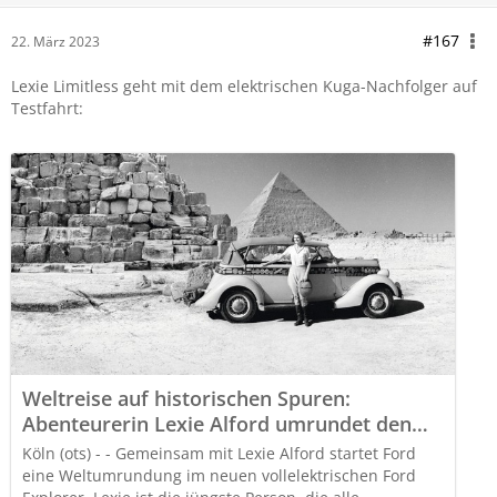
#167
22. März 2023
Lexie Limitless geht mit dem elektrischen Kuga-Nachfolger auf
Testfahrt:
Weltreise auf historischen Spuren:
Abenteurerin Lexie Alford umrundet den
Globus im vollelektrischen Ford Explorer
Köln (ots) - - Gemeinsam mit Lexie Alford startet Ford
eine Weltumrundung im neuen vollelektrischen Ford