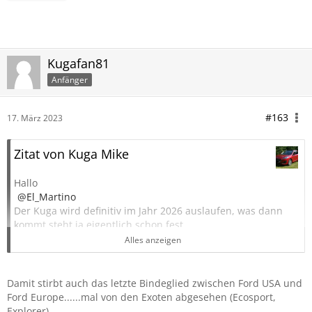
Kugafan81
Anfänger
#163
17. März 2023
Zitat von Kuga Mike
Hallo
El_Martino
Der Kuga wird definitiv im Jahr 2026 auslaufen, was dann
kommt steht ja eigentlich schon fest.
Es werden dann nur noch 3-4 Vollelektro-Modelle
Alles anzeigen
angeboten.
Ford wird sich hier in Europa eher auf die Gewerbemodelle
mit viel Marge konzentrieren, der Privatkunde wird auf
Damit stirbt auch das letzte Bindeglied zwischen Ford USA und
langer Sicht auf der Strecke bleiben.
Ford Europe......mal von den Exoten abgesehen (Ecosport,
Explorer)