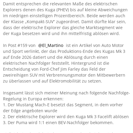
Damit entsprechen die relevanten Maße des elektrischen
Explorers denen des Kuga (PHEV) bis auf kleine Abweichungen
im niedrigen einstelligen Prozentbereich. Beide werden auch
der Klasse „Kompakt-SUV“ zugeordnet. Damit dürfte klar sein,
dass der elektrische Explorer das gleiche Marktsegment wie
der Kuga besetzen wird und ihn mittelfristig ablösen wird.
In Post #159 von
El_Martino
ist ein Artikel von Auto Motor
und Sport verlinkt, der das Produktions-Ende des Kugas Mk 3
auf Ende 2026 datiert und die Ablösung durch einen
elektrischen Nachfolger feststellt. Hintergrund ist die
Entscheidung von Ford-Chef Jim Farley das Feld der
zweireihigen SUV mit Verbrennungsmotor den Mitbewerbern
zu überlassen und auf Elektromobilität zu setzen.
Insgesamt lässt sich meiner Meinung nach folgende Nachfolge-
Regelung in Europa erkennen:
1. Der Mustang Mach-E besetzt das Segment, in dem vorher
der Edge angeboten wurde
2. Der elektrische Explorer wird den Kuga Mk 3 Facelift ablösen
3. Der Puma wird 1:1 einen BEV-Nachfolger bekommen.