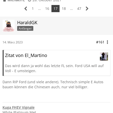
1
…
16
17
18
…
47
HaraldGK
Anfänger
#161
14. März 2023
Zitat von El_Martino
Das wird dann ja wohl das letzte FL sein. Ford USA will auf
Voll - E umsteigen.
Dann RIP Ford (und viele andere). Technisch simple E Autos
bauen können die Chinesen auch, nur viel billiger.
Kuga FHEV Vignale
White Platinum Met