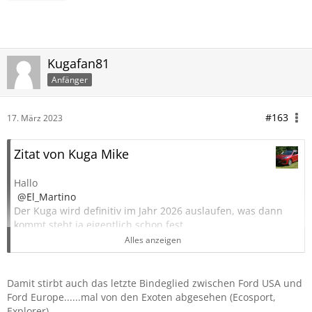
Kugafan81
Anfänger
#163
17. März 2023
Zitat von Kuga Mike
Hallo
El_Martino
Der Kuga wird definitiv im Jahr 2026 auslaufen, was dann
kommt steht ja eigentlich schon fest.
Es werden dann nur noch 3-4 Vollelektro-Modelle
Alles anzeigen
angeboten.
Ford wird sich hier in Europa eher auf die Gewerbemodelle
mit viel Marge konzentrieren, der Privatkunde wird auf
Damit stirbt auch das letzte Bindeglied zwischen Ford USA und
langer Sicht auf der Strecke bleiben.
Ford Europe......mal von den Exoten abgesehen (Ecosport,
Explorer)