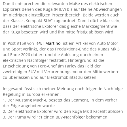
Damit entsprechen die relevanten Maße des elektrischen
Explorers denen des Kuga (PHEV) bis auf kleine Abweichungen
im niedrigen einstelligen Prozentbereich. Beide werden auch
der Klasse „Kompakt-SUV“ zugeordnet. Damit dürfte klar sein,
dass der elektrische Explorer das gleiche Marktsegment wie
der Kuga besetzen wird und ihn mittelfristig ablösen wird.
In Post #159 von
El_Martino
ist ein Artikel von Auto Motor
und Sport verlinkt, der das Produktions-Ende des Kugas Mk 3
auf Ende 2026 datiert und die Ablösung durch einen
elektrischen Nachfolger feststellt. Hintergrund ist die
Entscheidung von Ford-Chef Jim Farley das Feld der
zweireihigen SUV mit Verbrennungsmotor den Mitbewerbern
zu überlassen und auf Elektromobilität zu setzen.
Insgesamt lässt sich meiner Meinung nach folgende Nachfolge-
Regelung in Europa erkennen:
1. Der Mustang Mach-E besetzt das Segment, in dem vorher
der Edge angeboten wurde
2. Der elektrische Explorer wird den Kuga Mk 3 Facelift ablösen
3. Der Puma wird 1:1 einen BEV-Nachfolger bekommen.