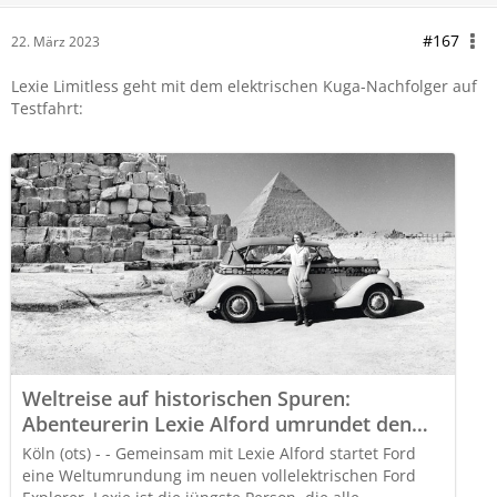
#167
22. März 2023
Lexie Limitless geht mit dem elektrischen Kuga-Nachfolger auf
Testfahrt:
Weltreise auf historischen Spuren:
Abenteurerin Lexie Alford umrundet den
Globus im vollelektrischen Ford Explorer
Köln (ots) - - Gemeinsam mit Lexie Alford startet Ford
eine Weltumrundung im neuen vollelektrischen Ford