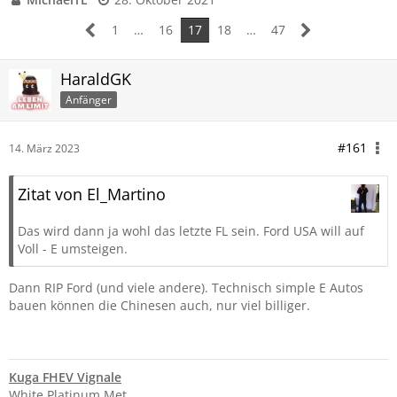
1
…
16
17
18
…
47
HaraldGK
Anfänger
#161
14. März 2023
Zitat von El_Martino
Das wird dann ja wohl das letzte FL sein. Ford USA will auf
Voll - E umsteigen.
Dann RIP Ford (und viele andere). Technisch simple E Autos
bauen können die Chinesen auch, nur viel billiger.
Kuga FHEV Vignale
White Platinum Met