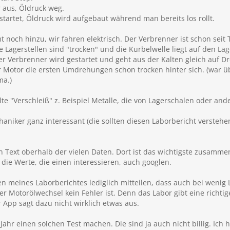
 aus, Öldruck weg.
tartet, Öldruck wird aufgebaut während man bereits los rollt.
noch hinzu, wir fahren elektrisch. Der Verbrenner ist schon seit 
ie Lagerstellen sind "trocken" und die Kurbelwelle liegt auf den La
er Verbrenner wird gestartet und geht aus der Kalten gleich auf Dre
er Motor die ersten Umdrehungen schon trocken hinter sich. (war ü
ma.)
alte "Verschleiß" z. Beispiel Metalle, die von Lagerschalen oder
chaniker ganz interessant (die sollten diesen Laborbericht versteh
en Text oberhalb der vielen Daten. Dort ist das wichtigste zusamm
die Werte, die einen interessieren, auch googlen.
n meines Laborberichtes lediglich mitteilen, dass auch bei wenig
er Motorölwechsel kein Fehler ist. Denn das Labor gibt eine richt
r App sagt dazu nicht wirklich etwas aus.
ahr einen solchen Test machen. Die sind ja auch nicht billig. Ic