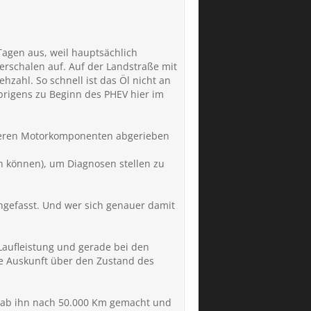
Tagen aus, weil hauptsächlich
gerschalen auf. Auf der Landstraße mit
hzahl. So schnell ist das Öl nicht an
brigens zu Beginn des PHEV hier im
 anderen Motorkomponenten abgerieben
en können), um Diagnosen stellen zu
engefasst. Und wer sich genauer damit
 Laufleistung und gerade bei den
ige Auskunft über den Zustand des
h hab ihn nach 50.000 Km gemacht und