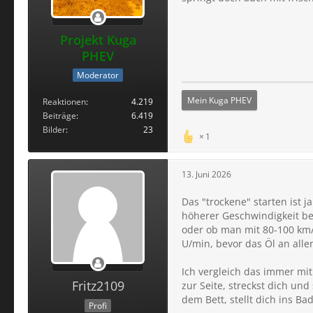
Projekt Kuga
PHEV
Moderator
Mein Kuga PHEV
Reaktionen
4.219
Beiträge
6.419
Bilder
23
1
13. Juni 2026
Das "trockene" starten ist 
höherer Geschwindigkeit be
oder ob man mit 80-100 km/h
U/min, bevor das Öl an all
Ich vergleich das immer mit
Fritz2109
zur Seite, streckst dich und
dem Bett, stellt dich ins B
Profi