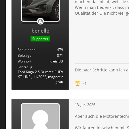
machen das nicht, weil sie
Wenn man bedenkt, dass man 
Qualität der Öle nicht viel g
benello
Supporter
Reaktionen
479
Beiträge
871
Wohnort
Kreis BB
Fahrzeug:
Die paar Schritte kann ich a
Ford Kuga 2.5 Duratec PHEV
ST-LINE , 11/2022, magnetic
grau
1
13. Juni 2026
Aber auch die Motorentechn
Wir fahren inzwischen mit S