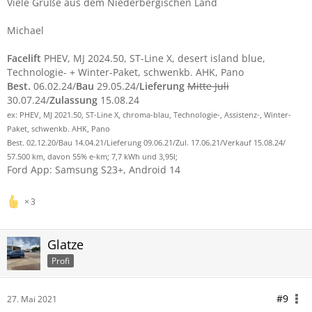
Viele Grüße aus dem Niederbergischen Land
Michael
Facelift
PHEV, MJ 2024.50, ST-Line X, desert island blue,
Technologie- + Winter-Paket, schwenkb. AHK, Pano
Best.
06.02.24/
Bau
29.05.24/
Lieferung
Mitte Juli
30.07.24/
Zulassung
15.08.24
ex: PHEV, MJ 2021.50, ST-Line X, chroma-blau, Technologie-, Assistenz-, Winter-
Paket, schwenkb. AHK, Pano
Best. 02.12.20/Bau 14.04.21/Lieferung 09.06.21/Zul. 17.06.21/Verkauf 15.08.24/
57.500 km, davon 55% e-km; 7,7 kWh und 3,95l;
Ford App: Samsung S23+, Android 14
3
Glatze
Profi
#9
27. Mai 2021