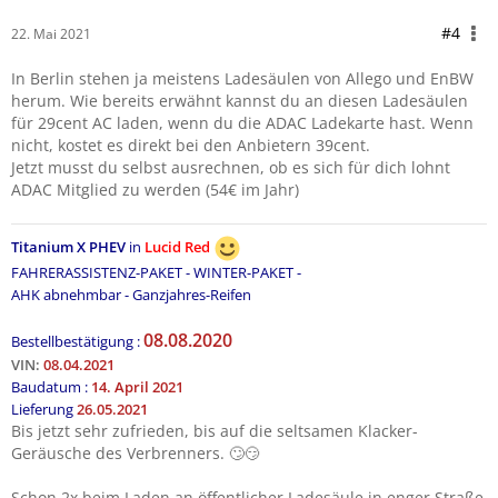
#4
22. Mai 2021
In Berlin stehen ja meistens Ladesäulen von Allego und EnBW
herum. Wie bereits erwähnt kannst du an diesen Ladesäulen
für 29cent AC laden, wenn du die ADAC Ladekarte hast. Wenn
nicht, kostet es direkt bei den Anbietern 39cent.
Jetzt musst du selbst ausrechnen, ob es sich für dich lohnt
ADAC Mitglied zu werden (54€ im Jahr)
Titanium X PHEV
in
Lucid Red
FAHRERASSISTENZ-PAKET - WINTER-PAKET -
AHK abnehmbar - Ganzjahres-Reifen
08.08.2020
Bestellbestätigung :
VIN:
08.04.2021
Baudatum :
14. April 2021
Lieferung
26.05.2021
Bis jetzt sehr zufrieden, bis auf die seltsamen Klacker-
Geräusche des Verbrenners. 🙄😏
Schon 2x beim Laden an öffentlicher Ladesäule in enger Straße