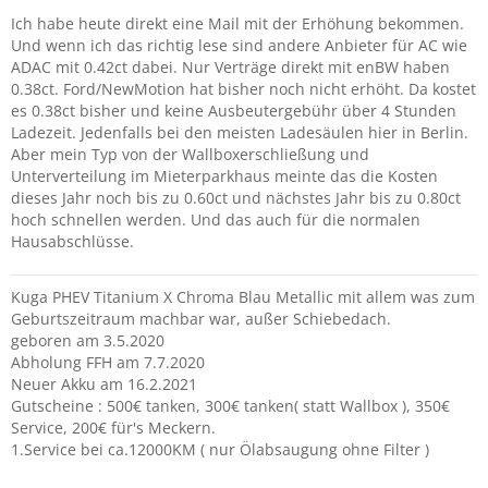
Ich habe heute direkt eine Mail mit der Erhöhung bekommen.
Und wenn ich das richtig lese sind andere Anbieter für AC wie
ADAC mit 0.42ct dabei. Nur Verträge direkt mit enBW haben
0.38ct. Ford/NewMotion hat bisher noch nicht erhöht. Da kostet
es 0.38ct bisher und keine Ausbeutergebühr über 4 Stunden
Ladezeit. Jedenfalls bei den meisten Ladesäulen hier in Berlin.
Aber mein Typ von der Wallboxerschließung und
Unterverteilung im Mieterparkhaus meinte das die Kosten
dieses Jahr noch bis zu 0.60ct und nächstes Jahr bis zu 0.80ct
hoch schnellen werden. Und das auch für die normalen
Hausabschlüsse.
Kuga PHEV Titanium X Chroma Blau Metallic mit allem was zum
Geburtszeitraum machbar war, außer Schiebedach.
geboren am 3.5.2020
Abholung FFH am 7.7.2020
Neuer Akku am 16.2.2021
Gutscheine : 500€ tanken, 300€ tanken( statt Wallbox ), 350€
Service, 200€ für's Meckern.
1.Service bei ca.12000KM ( nur Ölabsaugung ohne Filter )